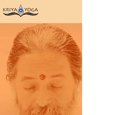
"Todo ha nacido en Dios, vive en
Dios y se funde en Dios, como las
olas en el océano."
PARAMAHANSA PRAJNANANANDA