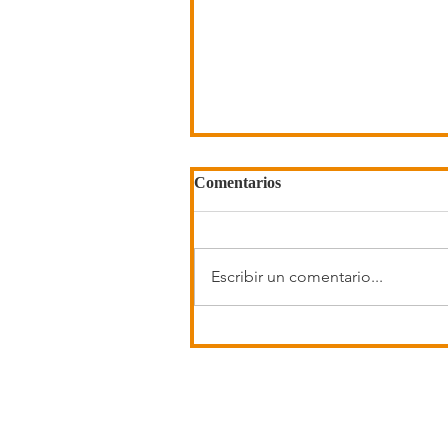
Comentarios
Escribir un comentario...
DARSHAN y SUDARSHAN
por Paramahamsa
Prajñanananda