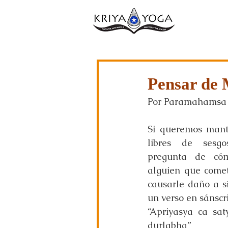
Pensar de 
Por Paramahamsa 
Si queremos mante
libres de sesgo
pregunta de cóm
alguien que comet
causarle daño a sí
un verso en sánscri
“Apriyasya ca sat
durlabha”