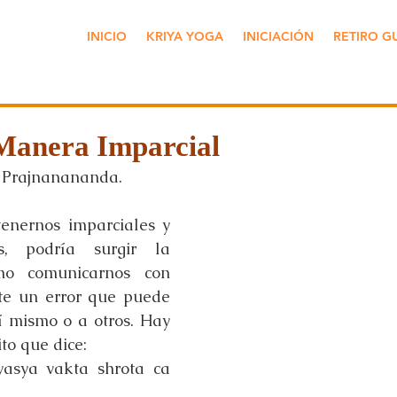
INICIO
KRIYA YOGA
INICIACIÓN
RETIRO G
Manera Imparcial
Prajnanananda.
nernos imparciales y 
s, podría surgir la 
o comunicarnos con 
e un error que puede 
 mismo o a otros. Hay 
to que dice:
yasya vakta shrota ca 