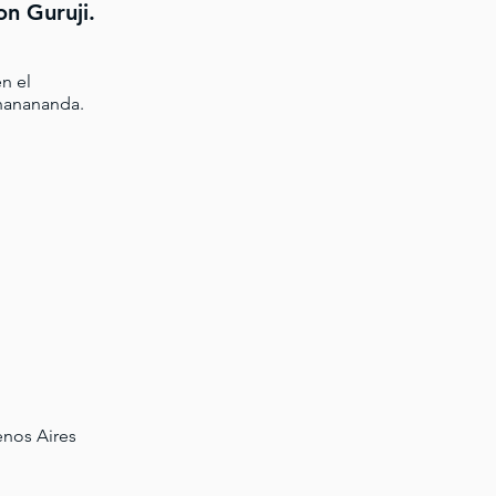
on Guruji.
n el
nanananda.
enos Aires