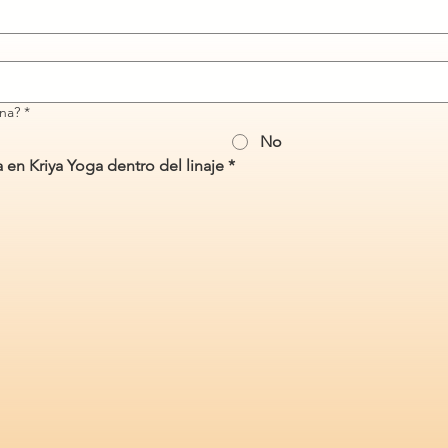
na?
*
No
 en Kriya Yoga dentro del linaje
*