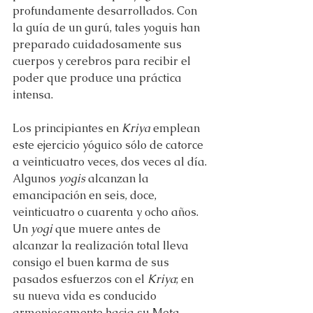
profundamente desarrollados. Con 
la guía de un gurú, tales yoguis han 
preparado cuidadosamente sus 
cuerpos y cerebros para recibir el 
poder que produce una práctica 
intensa.
Los principiantes en 
Kriya
 emplean 
este ejercicio yóguico sólo de catorce 
a veinticuatro veces, dos veces al día. 
Algunos 
yogis
 alcanzan la 
emancipación en seis, doce, 
veinticuatro o cuarenta y ocho años. 
Un 
yogi
 que muere antes de 
alcanzar la realización total lleva 
consigo el buen karma de sus 
pasados esfuerzos con el 
Kriya
; en 
su nueva vida es conducido 
armoniosamente hacia su Meta 