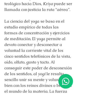
teológico hacia Dios, 
Kriya
 puede ser 
llamada con justicia la ruta “aérea”.
La ciencia del yoga se basa en el 
estudio empírico de todas las 
formas de concentración y ejercicios 
de meditación. El yoga permite al 
devoto conectar y desconectar a 
voluntad la corriente vital de los 
cinco sentidos telefónicos de la vista, 
oído, olfato, gusto y tacto. Al 
conseguir este poder de desconexión 
de los sentidos, al 
yogi
 le resulta 
sencillo unir su mente y voluntad 
bien con los reinos divinos o bien con 
el mundo de la materia. La fuerza 
vital ya no le devuelve 
involuntariamente a la esfera 
mundana de las sensaciones 