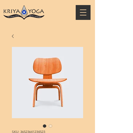
SKU: 36523641234523