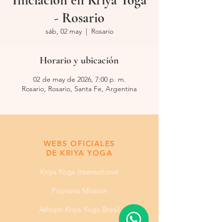
Iniciación en Kriya Yoga
- Rosario
sáb, 02 may
  |  
Rosario
Horario y ubicación
02 de may de 2026, 7:00 p. m.
Rosario, Rosario, Santa Fe, Argentina
​​WEBS OFICIALES
DE KRIYA YOGA
Kriya Yoga International
Prajnana Mission
Ashram Kriya Yoga Brasil