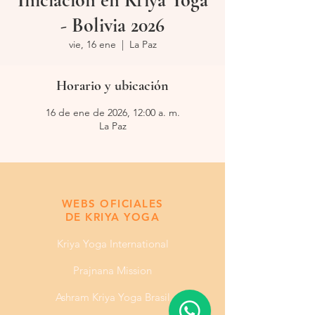
Iniciación en Kriya Yoga
- Bolivia 2026
vie, 16 ene
  |  
La Paz
Horario y ubicación
16 de ene de 2026, 12:00 a. m.
La Paz
​​WEBS OFICIALES
DE KRIYA YOGA
Kriya Yoga International
Prajnana Mission
Ashram Kriya Yoga Brasil