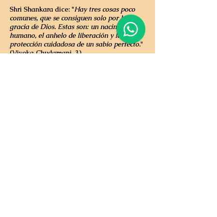
Shri Shankara dice: "
Hay tres cosas poco
comunes, que se consiguen solo por la
gracia de Dios. Estas son: un nacimiento
humano, el anhelo de liberación y la
protección cuidadosa de un sabio perfecto.
"
(Viveka Chudamani, 3)
No cualquiera puede ser un Gurú. En todas
las épocas, Dios mismo encarna como
Gurú para enseñarle a la humanidad. Solo
sat-chit-ananda es el Gurú. El Gurú es uno
solo, pero puede haber muchos
upagurús
.
Aquel de quien podemos aprender
cualquier cosa es un
upagurú
.
El gran Avadhuta, un monje mencionado
en el Bhagavatam, tuvo veinticuatro
upagurús
. Dios envía el Sadgurú o Maestro
Realizado únicamente a sus discípulos
más sinceros.