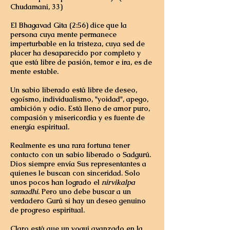
Chudamani, 33)
El Bhagavad Gita (2:56) dice que la
persona cuya mente permanece
imperturbable en la tristeza, cuya sed de
placer ha desaparecido por completo y
que está libre de pasión, temor e ira, es de
mente estable.
Un sabio liberado está libre de deseo,
egoísmo, individualismo, "yoidad", apego,
ambición y odio. Está lleno de amor puro,
compasión y misericordia y es fuente de
energía espiritual.
Realmente es una rara fortuna tener
contacto con un sabio liberado o Sadgurú.
Dios siempre envía Sus representantes a
quienes le buscan con sinceridad. Solo
unos pocos han logrado el
nirvikalpa
samadhi
. Pero uno debe buscar a un
verdadero Gurú si hay un deseo genuino
de progreso espiritual.
Claro está que un yogui avanzado en la