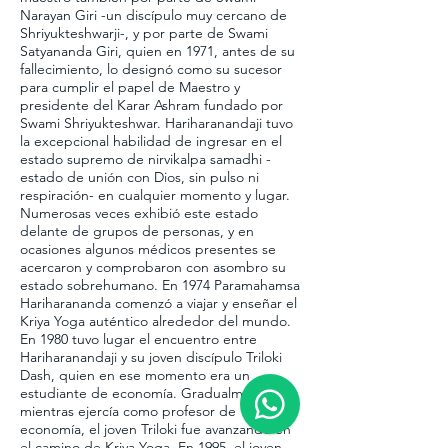
Narayan Giri -un discípulo muy cercano de
Shriyukteshwarji-, y por parte de Swami
Satyananda Giri, quien en 1971, antes de su
fallecimiento, lo designó como su sucesor
para cumplir el papel de Maestro y
presidente del Karar Ashram fundado por
Swami Shriyukteshwar. ​Hariharanandaji tuvo
la excepcional habilidad de ingresar en el
estado supremo de nirvikalpa samadhi -
estado de unión con Dios, sin pulso ni
respiración- en cualquier momento y lugar.
Numerosas veces exhibió este estado
delante de grupos de personas, y en
ocasiones algunos médicos presentes se
acercaron y comprobaron con asombro su
estado sobrehumano. ​En 1974 Paramahamsa
Hariharananda comenzó a viajar y enseñar el
Kriya Yoga auténtico alrededor del mundo.​
En 1980 tuvo lugar el encuentro entre
Hariharanandaji y su joven discípulo Triloki
Dash, quien en ese momento era un
estudiante de economía. Gradualmente, y
mientras ejercía como profesor de
economía, el joven Triloki fue avanzando en
el camino de Kriya Yoga. En 1995, el joven