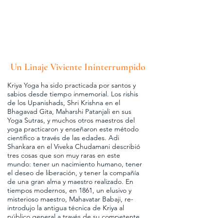
Un Linaje Viviente Ininterrumpido
Kriya Yoga ha sido practicada por santos y
sabios desde tiempo inmemorial. Los rishis
de los Upanishads, Shri Krishna en el
Bhagavad Gita, Maharshi Patanjali en sus
Yoga Sutras, y muchos otros maestros del
yoga practicaron y enseñaron este método
científico a través de las edades. Adi
Shankara en el Viveka Chudamani describió
tres cosas que son muy raras en este
mundo: tener un nacimiento humano, tener
el deseo de liberación, y tener la compañía
de una gran alma y maestro realizado.​ En
tiempos modernos, en 1861, un elusivo y
misterioso maestro, Mahavatar Babaji, re-
introdujo la antigua técnica de Kriya al
público general a través de su competente