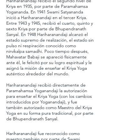
Hariharanandaji recibió el segundo nivel de
Kriya en 1935, por parte de Paramahamsa
Yogananda. En 1941 Swami Satyananda
inició a Hariharanandaji en el tercer Kriya.
Entre 1943 y 1945, recibió el cuarto, quinto y
sexto Kriya por parte de Bhupendranath
Sanyal. ​En 1948 Hariharanandaji alcanzó el
estado supremo de realización, el estado sin
pulso ni respiración conocido como
nirvikalpa samadhi. Poco tiempo después,
Mahavatar Babaji se apareció físicamente
ante él, le felicitó por su logro espiritual y le
asignó la misión de enseñar el Kriya Yoga
auténtico alrededor del mundo. ​
Hariharanandaji recibió directamente de
Paramahamsa Yoganandaji la autorización
para enseñar el Kriya Yoga (con los cambios
introducidos por Yoganandaji), y fue
también autorizado como Maestro del Kriya
Yoga en su forma pura tradicional, por parte
de Bhupendranath Sanyal.
Hariharanandaji fue reconocido como
maestro también por parte de Swami