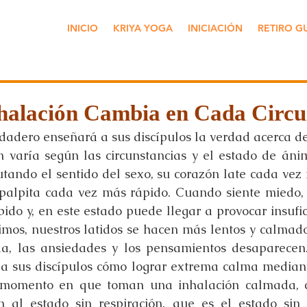
INICIO
KRIYA YOGA
INICIACIÓN
RETIRO G
halación Cambia en Cada Circu
dadero enseñará a sus discípulos la verdad acerca de
n varía según las circunstancias y el estado de án
utando el sentido del sexo, su corazón late cada vez
 palpita cada vez más rápido. Cuando siente miedo, 
do y, en este estado puede llegar a provocar insufici
os, nuestros latidos se hacen más lentos y calmados 
a, las ansiedades y los pensamientos desaparecen. 
a sus discípulos cómo lograr extrema calma mediant
l momento en que toman una inhalación calmada, 
n al estado sin respiración, que es el estado sin 