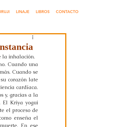
URUJI
LINAJE
LIBROS
CONTACTO
nstancia
 la inhalación.
imo. Cuando una 
 más. Cuando se 
su corazón late 
encia cardíaca. 
y, gracias a la 
El Kriya yogui 
e el proceso de 
como enseña el 
muerte. En ese 