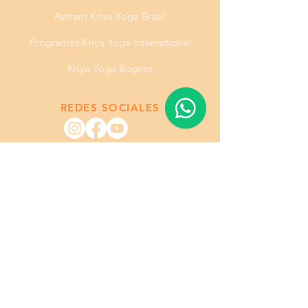
Ashram Kriya Yoga Brasil
Programas Kriya Yoga International
Kriya Yoga Bogota
REDES SOCIALES
RECIBE INFO POR CORREO
Ingrese su email
Enviarme Info